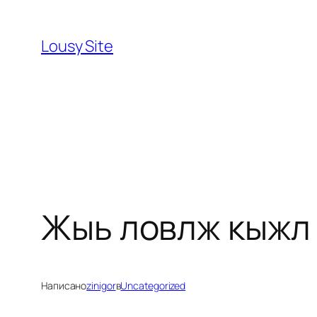
Перейти
к
Lousy Site
содержимому
Жыь ловлж кыжл
Написано
zinigor
в
Uncategorized