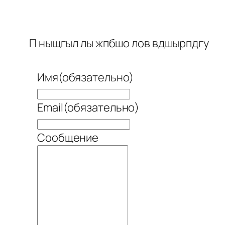
П ныщгыл лы жпбшо лов вдшырпдгу
Имя
(обязательно)
Email
(обязательно)
Сообщение