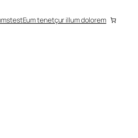
ums
test
Eum tenetçur illum dolorem