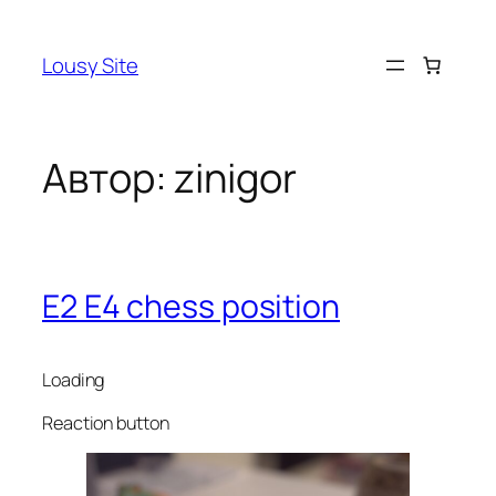
Перейти
к
Lousy Site
содержимому
Автор:
zinigor
E2 E4 chess position
Loading
Reaction button