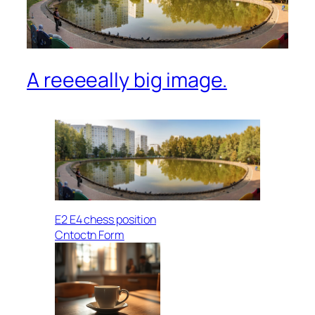
A reeeeally big image.
E2 E4 chess position
Cntoctn Form