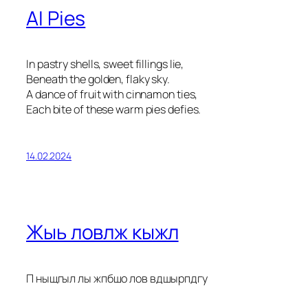
AI Pies
In pastry shells, sweet fillings lie,
Beneath the golden, flaky sky.
A dance of fruit with cinnamon ties,
Each bite of these warm pies defies.
14.02.2024
Жыь ловлж кыжл
П ныщгыл лы жпбшо лов вдшырпдгу