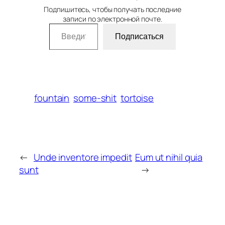
Подпишитесь, чтобы получать последние
записи по электронной почте.
Введите адрес электронной почты…
Подписаться
fountain
some-shit
tortoise
←
Unde inventore impedit
Eum ut nihil quia
sunt
→