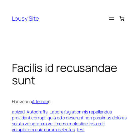
Перейти
к
Lousy Site
содержимому
Facilis id recusandae
sunt
Написано
Alternex
в
apized
, 
Autodrafts
, 
Labore fugiat omnis repellendus
provident corrupti quia odio deserunt non possimus dolores
soluta voluptatem velit nemo molestiae ipsa odit
voluptatem quia earum delectus
, 
test