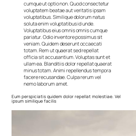
cumque ut optio non. Quod consectetur
voluptatem beatae aut veritatis ipsam
voluptatibus. Similique dolorum natus
soluta enim voluptatibus id unde.
Voluptatibus eius omnis omnis cumque
pariatur. Odio inventore possimus sit
veniam. Quidem deserunt occaecati
totam. Rem ut quaerat sed repellat
officia sit accusantium. Voluptas sunt et
ullam ea. Blanditiis dolor repellat quaerat
minus totam. Animi repellendus tempora
facere recusandae. Culpa rerum vel
nemo laborum amet.
Eum perspiciatis quidem dolor repellat molestiae. Vel
ipsum similique facilis