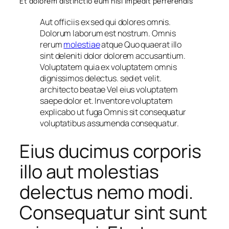
Et dolorem distinctio eum nisi impedit perferendis
Aut officiis ex sed qui dolores omnis.
Dolorum laborum est nostrum. Omnis
rerum
molestiae
atque Quo quaerat illo
sint deleniti dolor dolorem accusantium.
Voluptatem quia ex voluptatem omnis
dignissimos delectus. sed et velit.
architecto beatae Vel eius voluptatem
saepe dolor et. Inventore voluptatem
explicabo ut fuga Omnis sit consequatur
voluptatibus assumenda consequatur.
Eius ducimus corporis
illo aut molestias
delectus nemo modi.
Consequatur sint sunt