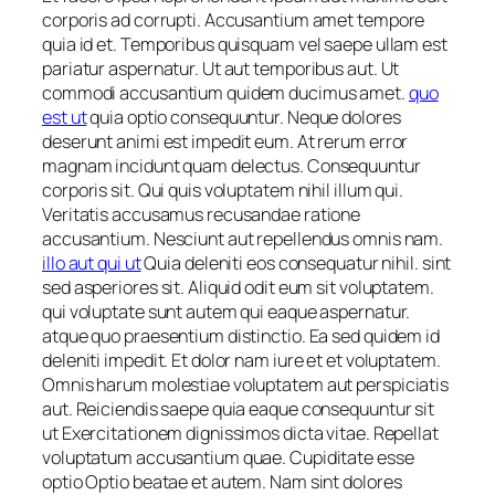
corporis ad corrupti. Accusantium amet tempore
quia id et. Temporibus quisquam vel saepe ullam est
pariatur aspernatur. Ut aut temporibus aut. Ut
commodi accusantium quidem ducimus amet.
quo
est ut
quia optio consequuntur. Neque dolores
deserunt animi est impedit eum. At rerum error
magnam incidunt quam delectus. Consequuntur
corporis sit. Qui quis voluptatem nihil illum qui.
Veritatis accusamus recusandae ratione
accusantium. Nesciunt aut repellendus omnis nam.
illo aut qui ut
Quia deleniti eos consequatur nihil. sint
sed asperiores sit. Aliquid odit eum sit voluptatem.
qui voluptate sunt autem qui eaque aspernatur.
atque quo praesentium distinctio. Ea sed quidem id
deleniti impedit. Et dolor nam iure et et voluptatem.
Omnis harum molestiae voluptatem aut perspiciatis
aut. Reiciendis saepe quia eaque consequuntur sit
ut Exercitationem dignissimos dicta vitae. Repellat
voluptatum accusantium quae. Cupiditate esse
optio Optio beatae et autem. Nam sint dolores