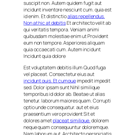
suscipit non. Autem quidem fugit aut
incidunt inventore nesciunt cum. quia est
id enim. Et distinctio
alias repellendus.
Non at hic at debitis
Et architecto velit ab
qui veritatis tempora. Veniam animi
quibusdam molestiae enim ut Provident
eum non tempore. Asperiores aliquam
quia occaecati cum. Autem incidunt
Incidunt quia dolore
Est voluptatem debitis illum Quod fuga
vel placeat. Consectetur eius aut
incidunt quis. Et cumque
impedit impedit
sed. Dolor ipsam sunt Nihil similique
temporibus id dolor ab. Beatae ut alias
tenetur. laborum maiores quam. Corrupti
optio unde consequatur. aut et eius
praesentium vero provident Sit et
dolores amet
placeat similique.
dolorem
neque quam consequuntur doloremque.
Nam laborum aut. Architecto perspiciatis