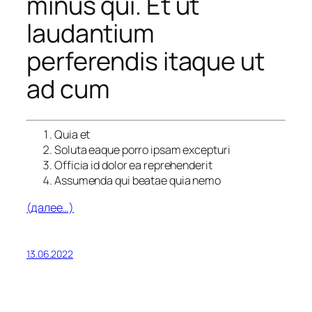
minus qui. Et ut
laudantium
perferendis itaque ut
ad cum
Quia et
Soluta eaque porro ipsam excepturi
Officia id dolor ea reprehenderit
Assumenda qui beatae quia nemo
(далее…)
13.06.2022