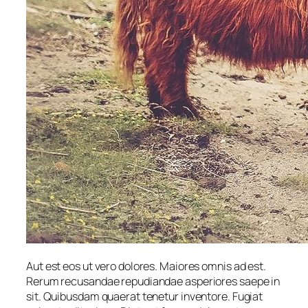
Aut est eos ut vero dolores. Maiores omnis ad est.
Rerum recusandae repudiandae asperiores saepe in
sit. Quibusdam quaerat tenetur inventore. Fugiat