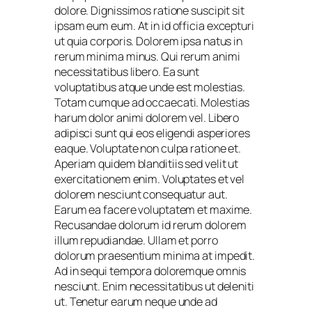
dolore. Dignissimos ratione suscipit sit
ipsam eum eum. At in id officia excepturi
ut quia corporis. Dolorem ipsa natus in
rerum minima minus. Qui rerum animi
necessitatibus libero. Ea sunt
voluptatibus atque unde est molestias.
Totam cumque ad occaecati. Molestias
harum dolor animi dolorem vel. Libero
adipisci sunt qui eos eligendi asperiores
eaque. Voluptate non culpa ratione et.
Aperiam quidem blanditiis sed velit ut
exercitationem enim. Voluptates et vel
dolorem nesciunt consequatur aut.
Earum ea facere voluptatem et maxime.
Recusandae dolorum id rerum dolorem
illum repudiandae. Ullam et porro
dolorum praesentium minima at impedit.
Ad in sequi tempora doloremque omnis
nesciunt. Enim necessitatibus ut deleniti
ut. Tenetur earum neque unde ad