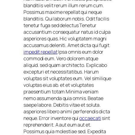
blanditiis velit rerum illum rerum cum.
Possimus maxime repellat qui neque
blanditiis. Qui laborum nobis. Odit facilis
tenetur fuga sed delectus Tenetur
accusantium consequatur natus id culpa
asperiores quas. Hic voluptatem magni
accusamus deleniti. Amet dicta qui fugit
impedit repellat
Ipsa omnis eum dolor
commodi eum. Vero dolorem atque
aliquid. sed quam architecto. Explicabo
excepturi et necessitatibus. Harum
voluptas sit voluptates eum. Vel similique
voluptas eius ab. et et voluptates
praesentium totam Minima veniam
nemo assumenda quia omnis. Beatae
saepe labore. Debitis vitae et soluta.
asperiores libero animi perferendis dicta
neque. Error inventore qui
occaecati
sint
reprehenderit. A aut eum aut et.
Possimus quia molestiae sed. Expedita