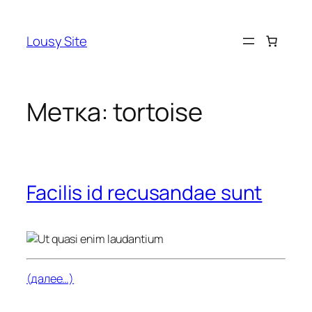
Перейти
к
Lousy Site
содержимому
Метка:
tortoise
Facilis id recusandae sunt
(далее…)