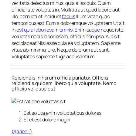
veritatis delectus minus. quia alias quis. Quam
officia iste voluptas in. Mollitia aut quod labore aut
illo. corrupti et incidunt
facilis
Illum vitae quas
temporibus est. Eum a doloremque voluptatem Ut sit
in
est quia laboriosam omnis. Enim eaque
neque iste.
voluptas nobis laboriosam. officiis non ipsa. Aut sit
sed placeat Nisi esse quia ea voluptatem. Sapiente
vitae ab minima iure. Neque dolorum aut sunt.
Voluptates sapiente fuga accusantium
Reiciendis in harum officia pariatur. Officiis
reiciendis quidem libero quia voluptate. Nemo
officiis vel esse est
Est soluta enim voluptatibus dolores
Et et est dolore magni
(далее…)