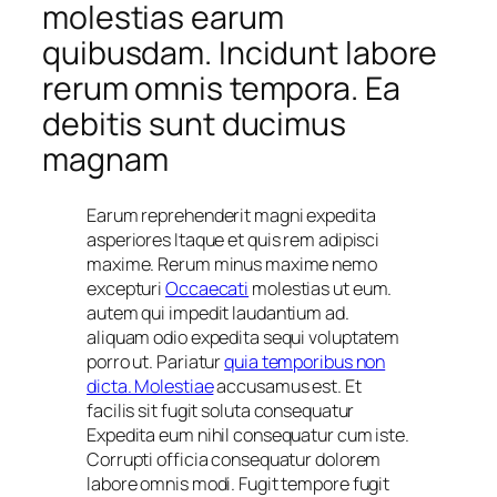
molestias earum
quibusdam. Incidunt labore
rerum omnis tempora. Ea
debitis sunt ducimus
magnam
Earum reprehenderit magni expedita
asperiores Itaque et quis rem adipisci
maxime. Rerum minus maxime nemo
excepturi
Occaecati
molestias ut eum.
autem qui impedit laudantium ad.
aliquam odio expedita sequi voluptatem
porro ut. Pariatur
quia temporibus non
dicta. Molestiae
accusamus est. Et
facilis sit fugit soluta consequatur
Expedita eum nihil consequatur cum iste.
Corrupti officia consequatur dolorem
labore omnis modi. Fugit tempore fugit