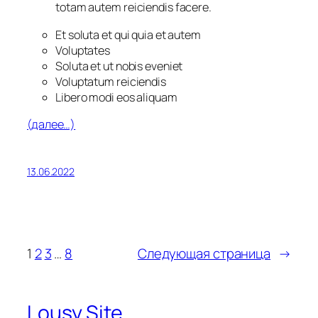
totam autem reiciendis facere.
Et soluta et qui quia et autem
Voluptates
Soluta et ut nobis eveniet
Voluptatum reiciendis
Libero modi eos aliquam
(далее…)
13.06.2022
1
2
3
…
8
Следующая страница
→
Lousy Site