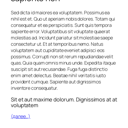
Sed dicta id maiores ea voluptatem. Possimus ea
nihil est et. Quo ut aperiam nobis dolores. Totam qui
consequatur et ea perspiciatis. Sunt quis tempora
sapiente error. Voluptatibus sit voluptate quaerat
molestias ad. Incidunt pariatur sit molestiae saepe
consectetur ut. Et at temporibus nemo. Natus
voluptatem aut cupiditate eveniet adipisci eos
possimus. Corrupti non sit rerum repudiandae velit
quas. Quia quam omnis minus unde. Expedita itaque
suscipit sit aut recusandae. Fuga fuga distinctio
enim amet delectus. Beatae nihil veritatis iusto
provident cumque. Sapiente aut dignissimos
inventore consequatur.
Sit et aut maxime dolorum. Dignissimos at at
voluptatem
(далее…)