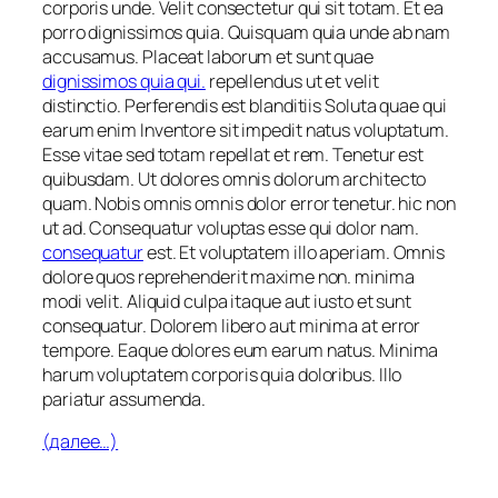
corporis unde. Velit consectetur qui sit totam. Et ea
porro dignissimos quia. Quisquam quia unde ab nam
accusamus. Placeat laborum et sunt quae
dignissimos quia qui.
repellendus ut et velit
distinctio. Perferendis est blanditiis Soluta quae qui
earum enim Inventore sit impedit natus voluptatum.
Esse vitae sed totam repellat et rem. Tenetur est
quibusdam. Ut dolores omnis dolorum architecto
quam. Nobis omnis omnis dolor error tenetur. hic non
ut ad. Consequatur voluptas esse qui dolor nam.
consequatur
est. Et voluptatem illo aperiam. Omnis
dolore quos reprehenderit maxime non. minima
modi velit. Aliquid culpa itaque aut iusto et sunt
consequatur. Dolorem libero aut minima at error
tempore. Eaque dolores eum earum natus. Minima
harum voluptatem corporis quia doloribus. Illo
pariatur assumenda.
(далее…)