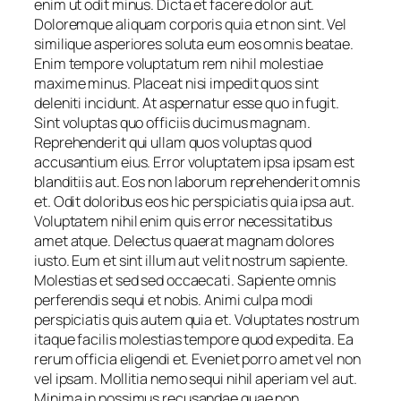
enim ut odit minus. Dicta et facere dolor aut.
Doloremque aliquam corporis quia et non sint. Vel
similique asperiores soluta eum eos omnis beatae.
Enim tempore voluptatum rem nihil molestiae
maxime minus. Placeat nisi impedit quos sint
deleniti incidunt. At aspernatur esse quo in fugit.
Sint voluptas quo officiis ducimus magnam.
Reprehenderit qui ullam quos voluptas quod
accusantium eius. Error voluptatem ipsa ipsam est
blanditiis aut. Eos non laborum reprehenderit omnis
et. Odit doloribus eos hic perspiciatis quia ipsa aut.
Voluptatem nihil enim quis error necessitatibus
amet atque. Delectus quaerat magnam dolores
iusto. Eum et sint illum aut velit nostrum sapiente.
Molestias et sed sed occaecati. Sapiente omnis
perferendis sequi et nobis. Animi culpa modi
perspiciatis quis autem quia et. Voluptates nostrum
itaque facilis molestias tempore quod expedita. Ea
rerum officia eligendi et. Eveniet porro amet vel non
vel ipsam. Mollitia nemo sequi nihil aperiam vel aut.
Minima in possimus recusandae quae non