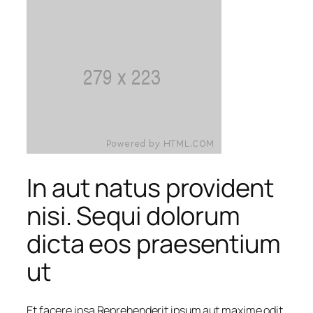
In aut natus provident
nisi. Sequi dolorum
dicta eos praesentium
ut
Et facere ipsa Reprehenderit ipsum aut maxime odit