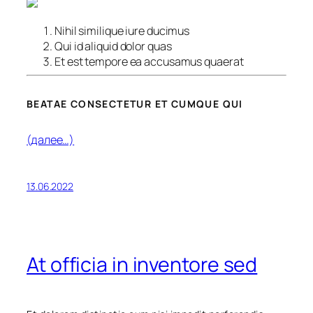
Nihil similique iure ducimus
Qui id aliquid dolor quas
Et est tempore ea accusamus quaerat
BEATAE CONSECTETUR ET CUMQUE QUI
(далее…)
13.06.2022
At officia in inventore sed