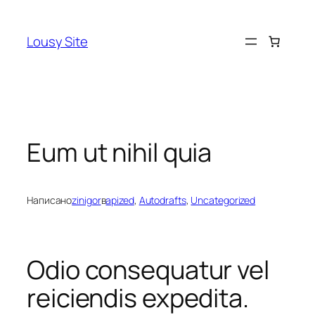
Перейти
к
Lousy Site
содержимому
Eum ut nihil quia
Написано
zinigor
в
apized
, 
Autodrafts
, 
Uncategorized
Odio consequatur vel
reiciendis expedita.