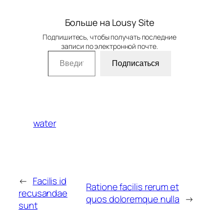
Больше на Lousy Site
Подпишитесь, чтобы получать последние
записи по электронной почте.
Введите адрес электронной почты…
Подписаться
water
←
Facilis id
Ratione facilis rerum et
recusandae
quos doloremque nulla
→
sunt