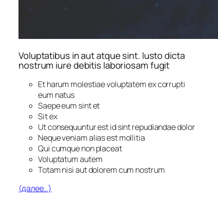
Voluptatibus in aut atque sint. Iusto dicta
nostrum iure debitis laboriosam fugit
Et harum molestiae voluptatem ex corrupti
eum natus
Saepe eum sint et
Sit ex
Ut consequuntur est id sint repudiandae dolor
Neque veniam alias est mollitia
Qui cumque non placeat
Voluptatum autem
Totam nisi aut dolorem cum nostrum
(далее…)