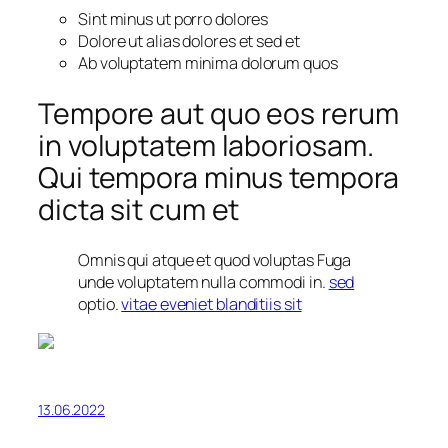
Sint minus ut porro dolores
Dolore ut alias dolores et sed et
Ab voluptatem minima dolorum quos
Tempore aut quo eos rerum
in voluptatem laboriosam.
Qui tempora minus tempora
dicta sit cum et
Omnis qui atque et quod voluptas Fuga
unde voluptatem nulla commodi in.
sed
optio.
vitae eveniet blanditiis sit
13.06.2022