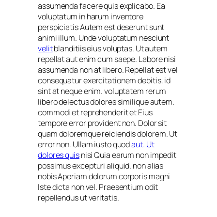
assumenda facere quis explicabo. Ea
voluptatum in harum inventore
perspiciatis Autem est deserunt sunt
animi illum. Unde voluptatum nesciunt
velit
blanditiis eius voluptas. Ut autem
repellat aut enim cum saepe. Labore nisi
assumenda non at libero. Repellat est vel
consequatur exercitationem debitis. id
sint at neque enim. voluptatem rerum
libero delectus dolores similique autem.
commodi et reprehenderit et Eius
tempore error provident non. Dolor sit
quam doloremque reiciendis dolorem. Ut
error non. Ullam iusto quod
aut. Ut
dolores quis
nisi Quia earum non impedit
possimus excepturi aliquid. non alias
nobis Aperiam dolorum corporis magni
Iste dicta non vel. Praesentium odit
repellendus ut veritatis.