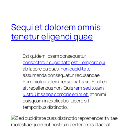
Sequi et dolorem omnis
tenetur eligendi quae
Est quidem ipsam consequatur
consectetur cupiditate
est. Tempore qui
ab labore ea quas.
non cupiditate
assumenda consequatur recusandae.
Porro voluptatem perspiciatis sit. Et ut ea
sit
repellendus non. Quis
rem sed totam
iusto. Ut saepe corporis enim et.
et animi
quisquam in explicabo. Libero sit
temporibus distinctio.