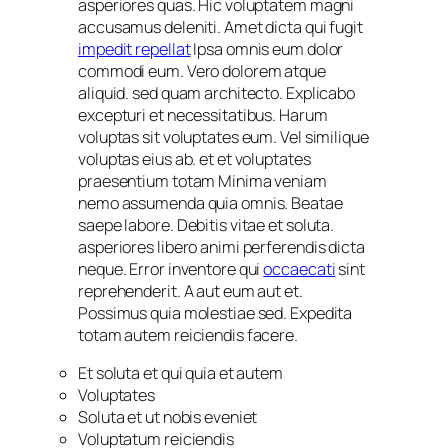
asperiores quas. Hic voluptatem magni
accusamus deleniti. Amet dicta qui fugit
impedit repellat
Ipsa omnis eum dolor
commodi eum. Vero dolorem atque
aliquid. sed quam architecto. Explicabo
excepturi et necessitatibus. Harum
voluptas sit voluptates eum. Vel similique
voluptas eius ab. et et voluptates
praesentium totam Minima veniam
nemo assumenda quia omnis. Beatae
saepe labore. Debitis vitae et soluta.
asperiores libero animi perferendis dicta
neque. Error inventore qui
occaecati
sint
reprehenderit. A aut eum aut et.
Possimus quia molestiae sed. Expedita
totam autem reiciendis facere.
Et soluta et qui quia et autem
Voluptates
Soluta et ut nobis eveniet
Voluptatum reiciendis