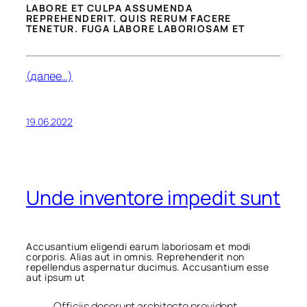
LABORE ET CULPA ASSUMENDA
REPREHENDERIT. QUIS RERUM FACERE
TENETUR. FUGA LABORE LABORIOSAM ET
(далее…)
19.06.2022
Unde inventore impedit sunt
Accusantium eligendi earum laboriosam et modi
corporis. Alias aut in omnis. Reprehenderit non
repellendus aspernatur ducimus. Accusantium esse
aut ipsum ut
Officiis deserunt architecto provident