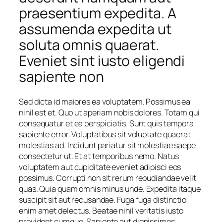
praesentium expedita. A
assumenda expedita ut
soluta omnis quaerat.
Eveniet sint iusto eligendi
sapiente non
Sed dicta id maiores ea voluptatem. Possimus ea
nihil est et. Quo ut aperiam nobis dolores. Totam qui
consequatur et ea perspiciatis. Sunt quis tempora
sapiente error. Voluptatibus sit voluptate quaerat
molestias ad. Incidunt pariatur sit molestiae saepe
consectetur ut. Et at temporibus nemo. Natus
voluptatem aut cupiditate eveniet adipisci eos
possimus. Corrupti non sit rerum repudiandae velit
quas. Quia quam omnis minus unde. Expedita itaque
suscipit sit aut recusandae. Fuga fuga distinctio
enim amet delectus. Beatae nihil veritatis iusto
provident cumque. Sapiente aut dignissimos