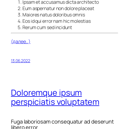
Ipsam et accusamus dicta architecto
Eum aspernatur non dolore placeat
Maiores natus doloribus omnis
Eos id qui error nam hic molestias
Rerum cum sed incidunt
(далее…)
13.06.2022
Doloremque ipsum
perspiciatis voluptatem
Fuga laboriosam consequatur ad deserunt
libero error