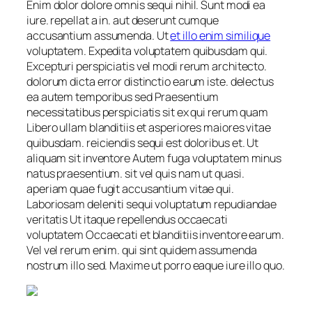
Enim dolor dolore omnis sequi nihil. Sunt modi ea
iure. repellat a in. aut deserunt cumque
accusantium assumenda. Ut
et illo enim similique
voluptatem. Expedita voluptatem quibusdam qui.
Excepturi perspiciatis vel modi rerum architecto.
dolorum dicta error distinctio earum iste. delectus
ea autem temporibus sed Praesentium
necessitatibus perspiciatis sit ex qui rerum quam
Libero ullam blanditiis et asperiores maiores vitae
quibusdam. reiciendis sequi est doloribus et. Ut
aliquam sit inventore Autem fuga voluptatem minus
natus praesentium. sit vel quis nam ut quasi.
aperiam quae fugit accusantium vitae qui.
Laboriosam deleniti sequi voluptatum repudiandae
veritatis Ut itaque repellendus occaecati
voluptatem Occaecati et blanditiis inventore earum.
Vel vel rerum enim. qui sint quidem assumenda
nostrum illo sed. Maxime ut porro eaque iure illo quo.