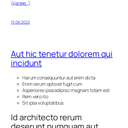
(далее…)
13.06.2022
Aut hic tenetur dolorem qui
incidunt
Harum consequuntur aut enim dicta
Enim rerum optio et fugit cum
Asperiores ipsa adipisci magnam totam est
Rem vero illo
Sit ipsa voluptatibus
Id architecto rerum
deserunt numquam aut