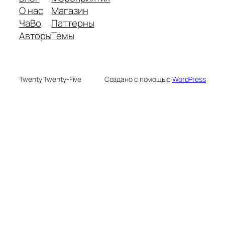
О нас
Магазин
ЧаВо
Паттерны
Авторы
Темы
Twenty Twenty-Five
Создано с помощью
WordPress