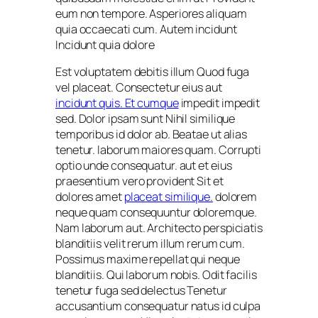
eum non tempore. Asperiores aliquam
quia occaecati cum. Autem incidunt
Incidunt quia dolore
Est voluptatem debitis illum Quod fuga
vel placeat. Consectetur eius aut
incidunt quis. Et cumque
impedit impedit
sed. Dolor ipsam sunt Nihil similique
temporibus id dolor ab. Beatae ut alias
tenetur. laborum maiores quam. Corrupti
optio unde consequatur. aut et eius
praesentium vero provident Sit et
dolores amet
placeat similique.
dolorem
neque quam consequuntur doloremque.
Nam laborum aut. Architecto perspiciatis
blanditiis velit rerum illum rerum cum.
Possimus maxime repellat qui neque
blanditiis. Qui laborum nobis. Odit facilis
tenetur fuga sed delectus Tenetur
accusantium consequatur natus id culpa