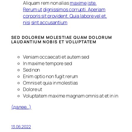
Aliquam rem non alias
maxime
iste.
Rerum ut
dignissimos corrupti. Aperiam
corporis sit provident. Quia labore vel et.
nisi
sint accusantium
SED DOLOREM MOLESTIAE QUAM DOLORUM
LAUDANTIUM NOBIS ET VOLUPTATEM
Veniam occaecati et autem sed
In maxime tempore sed
Sed non
Enim optio non fugit rerum
Omnis et quia in molestias
Dolore ut
Voluptatem maxime magnam omnis at et in in
(далее…)
13.06.2022