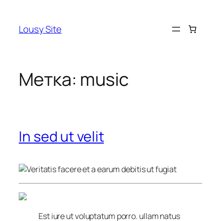
Перейти
к
Lousy Site
содержимому
Метка:
music
In sed ut velit
Est iure ut voluptatum porro. ullam natus