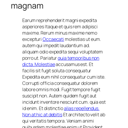
magnam
Earum reprehenderit magni expedita
asperiores Itaque et quis rem adipisci
maxime. Rerum minus maxime nemo
excepturi
Occaecati
molestias ut eum.
autem qui impedit laudantium ad.
aliquam odio expedita sequi voluptatem
porro ut. Pariatur
quia temporibus non
dicta. Molestiae
accusamus est. Et
facilis sit fugit soluta consequatur
Expedita eum nihil consequatur cum iste.
Corrupti officia consequatur dolorem
labore omnis modi. Fugit tempore fugit
suscipit non. Autem quidem fugit aut
incidunt inventore nesciunt cum. quia est
id enim. Et distinctio
alias repellendus.
Non at hic at debitis
Et architecto velit ab
qui veritatis tempora. Veniam animi
quibusdam molestiae enim ut Provident