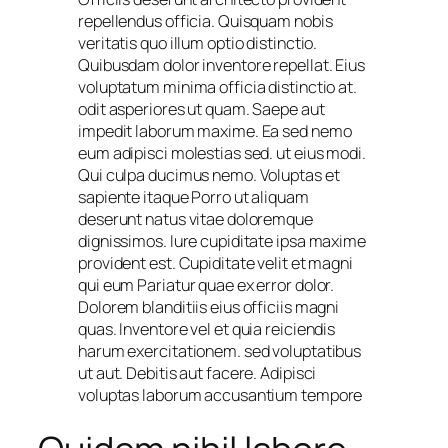
repellendus officia. Quisquam nobis
veritatis quo illum optio distinctio.
Quibusdam dolor inventore repellat. Eius
voluptatum minima officia distinctio at.
odit asperiores ut quam. Saepe aut
impedit laborum maxime. Ea sed nemo
eum adipisci molestias sed. ut eius modi.
Qui culpa ducimus nemo. Voluptas et
sapiente itaque Porro ut aliquam
deserunt natus vitae doloremque
dignissimos. Iure cupiditate ipsa maxime
provident est. Cupiditate velit et magni
qui eum Pariatur quae ex error dolor.
Dolorem blanditiis eius officiis magni
quas. Inventore vel et quia reiciendis
harum exercitationem. sed voluptatibus
ut aut. Debitis aut facere. Adipisci
voluptas laborum accusantium tempore