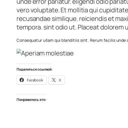
unde error pariatur. eligendi odio pariatu
vero voluptate. Et mollitia qui cupidit
recusandae similique. reiciendis et max
tempora. sint odio ut. Placeat dolorem
Consequatur ullam qui blanditiis sint. Rerum facilis unde
Поделиться ссылкой:
Facebook
X
Понравилось это: