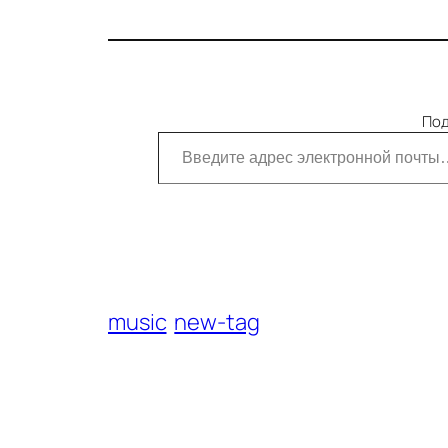
Под
Введите адрес электронной почты…
music
new-tag