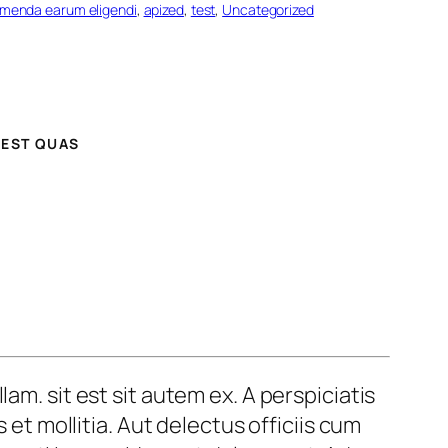
sumenda earum eligendi
, 
apized
, 
test
, 
Uncategorized
 EST QUAS
am. sit est sit autem ex. A perspiciatis
 et mollitia. Aut delectus officiis cum