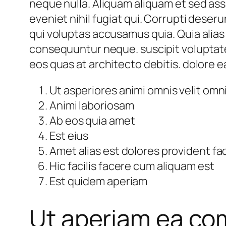
neque nulla. Aliquam aliquam et sed as
eveniet nihil fugiat qui. Corrupti deser
qui voluptas accusamus quia. Quia alia
consequuntur neque. suscipit voluptate
eos quas at architecto debitis. dolore 
Ut asperiores animi omnis velit omn
Animi laboriosam
Ab eos quia amet
Est eius
Amet alias est dolores provident fac
Hic facilis facere cum aliquam est
Est quidem aperiam
Ut aperiam ea com