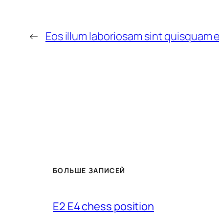
←
Eos illum laboriosam sint quisquam e
БОЛЬШЕ ЗАПИСЕЙ
E2 E4 chess position