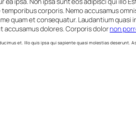
r ea ipsa. Non ipsa sunt eos adipisci qui illo E
ate temporibus corporis. Nemo accusamus omnis 
ime quam et consequatur. Laudantium quasi in q
 ut accusamus dolores. Corporis dolor
non porr
 ducimus et. Illo quis ipsa qui sapiente quasi molestias deserunt.