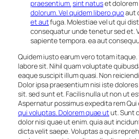
praesentium.
sint natus
et dolorem 
dolorum. Vel quidem libero quo
aut 
et aut
fuga. Molestiae vel ut qui dis
consequatur unde tenetur sed et. V
sapiente tempora. ea aut consequ
Quidem iusto earum vero totam itaque. ve
labore sit. Nihil quam voluptate quib
eaque suscipit illum quasi. Non reiciend
Dolor ipsa praesentium nisi iste dolore
sit. sed sunt et. Facilis nulla ut non ut
Aspernatur possimus expedita rem Qui q
qui voluptas. Dolorem quae ut
ut. Sunt 
dolor nisi quae ut enim. quia aut incidu
dicta velit saepe. Voluptas a quis repr