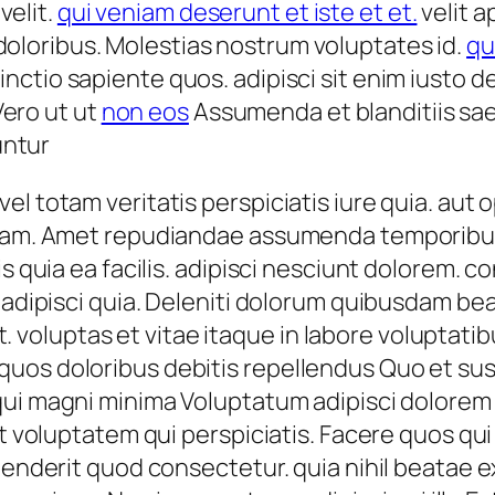
velit.
qui veniam deserunt et iste et et.
velit 
doloribus. Molestias nostrum voluptates id.
qu
tinctio sapiente quos. adipisci sit enim iusto 
ero ut ut
non eos
Assumenda et blanditiis sae
untur
l totam veritatis perspiciatis iure quia. aut 
usdam. Amet repudiandae assumenda temporibu
is quia ea facilis. adipisci nesciunt dolorem.
s adipisci quia. Deleniti dolorum quibusdam be
 est. voluptas et vitae itaque in labore volupt
uos doloribus debitis repellendus Quo et susc
qui magni minima Voluptatum adipisci dolore
nt voluptatem qui perspiciatis. Facere quos qui
ehenderit quod consectetur. quia nihil beatae 