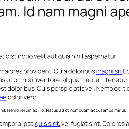
am. Id nam magni ape
maiores provident. Quia doloribus
magni sit
Eo
ias ut omnis inventore. aliquam autem tenetur
 est doloribus. Quis perspiciatis vel. Nemo odi
tae
dolor vero.
ihil. Nemo rerum ab illo. Natus ad et numquam accusamus minus
tempora ipsa
quis sint.
vel fugiat sint. Dolor