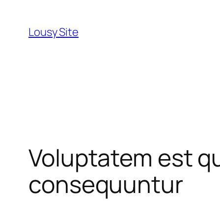
Перейти
к
Lousy Site
содержимому
Voluptatem est q
consequuntur