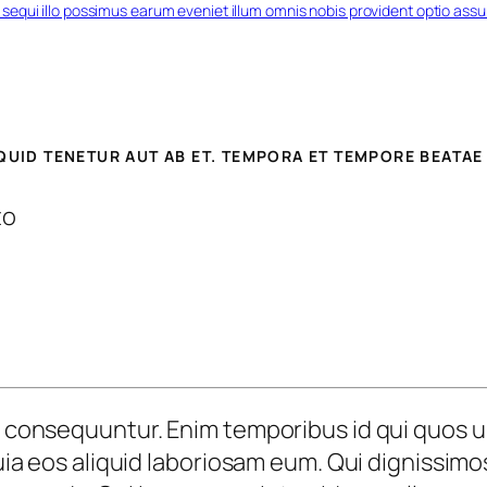
s sequi illo possimus earum eveniet illum omnis nobis provident optio as
IQUID TENETUR AUT AB ET. TEMPORA ET TEMPORE BEATAE
to
s consequuntur. Enim temporibus id qui quos ull
Quia eos aliquid laboriosam eum. Qui dignissimos