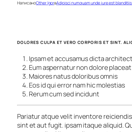
Написано
Other Igor
в
Adipisci numquam unde iure est blanditii
DOLORES CULPA ET VERO CORPORIS ET SINT. AL
Ipsam et accusamus dicta architec
Eum aspernatur non dolore placeat
Maiores natus doloribus omnis
Eos id qui error nam hic molestias
Rerum cum sed incidunt
Pariatur atque velit inventore reiciendi
sint et aut fugit. ipsam itaque aliquid. 