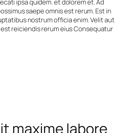
cati ipsa quidem. et dolorem et. Ad
 possimus saepe omnis est rerum. Est in
ptatibus nostrum officia enim. Velit aut
 est reiciendis rerum eius Consequatur
it maxime labore