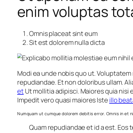
enim voluptas tot
Omnis placeat sint eum
Sit est dolorem nulla dicta
Modi ea unde nobis quo ut. Voluptatem 
repudiandae. Et non doloribus ullam. Al
et
Ut mollitia adipisci. Maiores quia nisi
Impedit vero quasi maiores Iste
illo bea
Numquam ut cumque dolorem debitis error. Omnis in et n
Quam repudiandae et id a est. Eos 