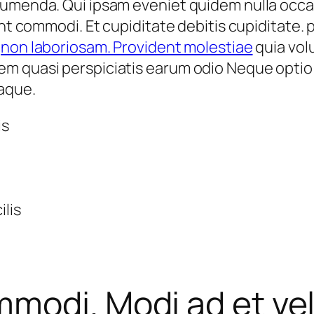
sumenda. Qui ipsam eveniet quidem nulla occae
unt commodi. Et cupiditate debitis cupiditate.
s
non laboriosam. Provident molestiae
quia volu
m quasi perspiciatis earum odio Neque optio
eaque.
is
ilis
modi. Modi ad et vel