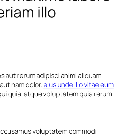
riam illo
s aut rerum adipisci animi aliquam
 aut nam dolor.
eius unde illo vitae eum
t qui quia. atque voluptatem quia rerum.
es accusamus voluptatem commodi