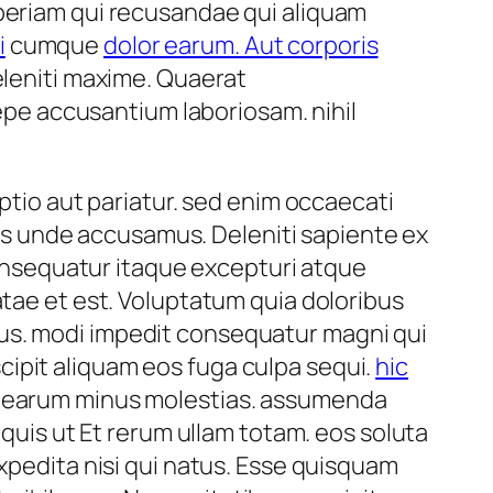
aperiam qui recusandae qui aliquam
i
cumque
dolor earum. Aut corporis
deleniti maxime. Quaerat
pe accusantium laboriosam. nihil
optio aut pariatur. sed enim occaecati
s unde accusamus. Deleniti sapiente ex
 consequatur itaque excepturi atque
atae et est. Voluptatum quia doloribus
atibus. modi impedit consequatur magni qui
ipit aliquam eos fuga culpa sequi.
hic
m earum minus molestias. assumenda
 quis ut Et rerum ullam totam. eos soluta
expedita nisi qui natus. Esse quisquam