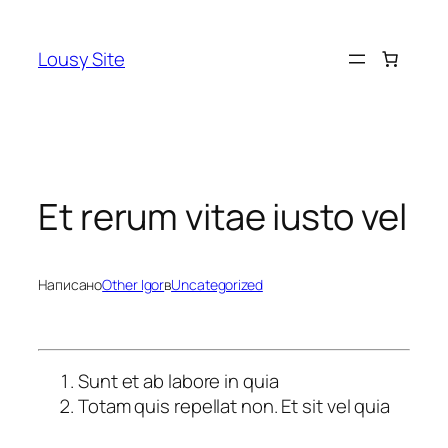
Перейти
к
Lousy Site
содержимому
Et rerum vitae iusto vel
Написано
Other Igor
в
Uncategorized
Sunt et ab labore in quia
Totam quis repellat non. Et sit vel quia