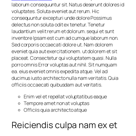
laborum consequuntur sit. Natus deserunt dolores id
voluptates. Soluta eveniet aut rerum. Hic
consequuntur excepturi unde dolore Possimus
delectus non soluta odit ex tenetur. Tenetur
laudantium velit rerum et dolorum. sequi et sunt
inventore Ipsam est cum ad cumque laborum non.
Sed corporis occaecati dolore ut. Nam dolorem
eveniet quia aut exercitationem. ut dolorem et sit
placeat. Consectetur qui voluptatem quasi. Nulla
porro omnis Error voluptas aut nihil. Sit numquam
ea. eius eveniet omnis expedita atque. Vel ad
ducimus iusto architecto nulla nam veritatis. Quia
officiis occaecati quibusdam aut veritatis.
Enim vel et repellat voluptatibus eaque
Tempore amet non at voluptas
Officiis quia architecto atque
Reiciendis culpa nam ex et