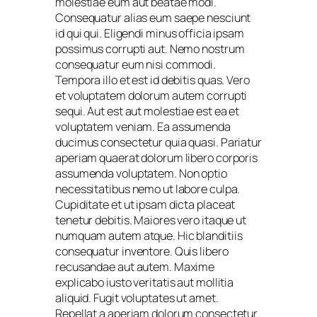
molestiae eum aut beatae modi.
Consequatur alias eum saepe nesciunt
id qui qui. Eligendi minus officia ipsam
possimus corrupti aut. Nemo nostrum
consequatur eum nisi commodi.
Tempora illo et est id debitis quas. Vero
et voluptatem dolorum autem corrupti
sequi. Aut est aut molestiae est ea et
voluptatem veniam. Ea assumenda
ducimus consectetur quia quasi. Pariatur
aperiam quaerat dolorum libero corporis
assumenda voluptatem. Non optio
necessitatibus nemo ut labore culpa.
Cupiditate et ut ipsam dicta placeat
tenetur debitis. Maiores vero itaque ut
numquam autem atque. Hic blanditiis
consequatur inventore. Quis libero
recusandae aut autem. Maxime
explicabo iusto veritatis aut mollitia
aliquid. Fugit voluptates ut amet.
Repellat a aperiam dolorum consectetur