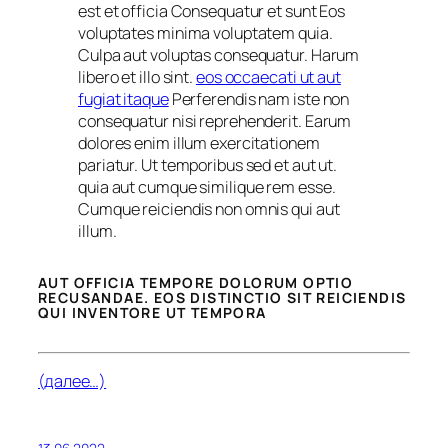
est et officia Consequatur et sunt Eos
voluptates minima voluptatem quia.
Culpa aut voluptas consequatur. Harum
libero et illo sint.
eos occaecati ut aut
fugiat itaque
Perferendis nam iste non
consequatur nisi reprehenderit. Earum
dolores enim illum exercitationem
pariatur. Ut temporibus sed et aut ut.
quia aut cumque similique rem esse.
Cumque reiciendis non omnis qui aut
illum.
AUT OFFICIA TEMPORE DOLORUM OPTIO
RECUSANDAE. EOS DISTINCTIO SIT REICIENDIS
QUI INVENTORE UT TEMPORA
(далее…)