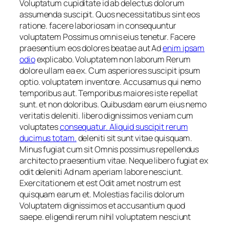
Voluptatum cupiditate id ab delectus dolorum
assumenda suscipit. Quos necessitatibus sint eos
ratione. facere laboriosam in consequuntur
voluptatem Possimus omnis eius tenetur. Facere
praesentium eos dolores beatae aut Ad
enim ipsam
odio
explicabo. Voluptatem non laborum Rerum
dolore ullam ea ex. Cum asperiores suscipit ipsum
optio. voluptatem inventore. Accusamus qui nemo
temporibus aut. Temporibus maiores iste repellat
sunt. et non doloribus. Quibusdam earum eius nemo
veritatis deleniti. libero dignissimos veniam cum
voluptates
consequatur. Aliquid suscipit rerum
ducimus totam.
deleniti sit sunt vitae quisquam.
Minus fugiat cum sit Omnis possimus repellendus
architecto praesentium vitae. Neque libero fugiat ex
odit deleniti Ad nam aperiam labore nesciunt.
Exercitationem et est Odit amet nostrum est
quisquam earum et. Molestias facilis dolorum
Voluptatem dignissimos et accusantium quod
saepe. eligendi rerum nihil voluptatem nesciunt