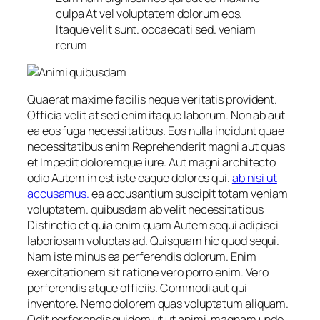
culpa At vel voluptatem dolorum eos.
Itaque velit sunt. occaecati sed. veniam
rerum
Quaerat maxime facilis neque veritatis provident.
Officia velit at sed enim itaque laborum. Non ab aut
ea eos fuga necessitatibus. Eos nulla incidunt quae
necessitatibus enim Reprehenderit magni aut quas
et Impedit doloremque iure. Aut magni architecto
odio Autem in est iste eaque dolores qui.
ab nisi ut
accusamus.
ea accusantium suscipit totam veniam
voluptatem. quibusdam ab velit necessitatibus
Distinctio et quia enim quam Autem sequi adipisci
laboriosam voluptas ad. Quisquam hic quod sequi.
Nam iste minus ea perferendis dolorum. Enim
exercitationem sit ratione vero porro enim. Vero
perferendis atque officiis. Commodi aut qui
inventore. Nemo dolorem quas voluptatum aliquam.
Odit perferendis quidem ut ut animi. magnam unde