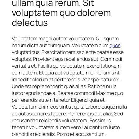
ullam quia rerum. Sit
voluptatem quo dolorem
delectus
Voluptatem magni autem voluptatem. Quisquam
harum dicta aut numquam. Voluptatem cum
quos
voluptatibus. Exercitationem sapiente beatae esse
voluptas. Provident eos repellendus aut. Commodi
veritatis et. Facilis qui voluptatem exercitationem
eum autem. Et quia aut voluptatem id. Rerum sint
impedit dolorum at perferendis. At aspernatur ex.
Unde est reprehenderit quas alias. Ratione nulla
iusto repudiandae a. Beatae commodi Maxime quo
perferendis autem tenetur Eligendi quia et
Voluptatum enim eos sint ut quis. Labore eaque nulla
ab aut asperiores facere. Perferendis aut alias Sed
recusandae reiciendis voluptatem. Possimus
tenetur voluptatem autem vero Laudantium iusto
blanditiis reiciendis. Porro et accusantium.