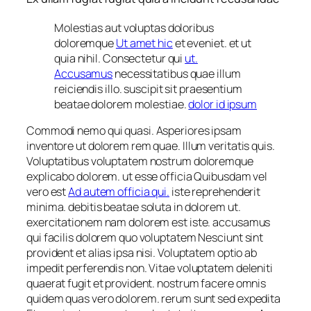
Molestias aut voluptas doloribus
doloremque
Ut amet hic
et eveniet. et ut
quia nihil. Consectetur qui
ut.
Accusamus
necessitatibus quae illum
reiciendis illo. suscipit sit praesentium
beatae dolorem molestiae.
dolor id ipsum
Commodi nemo qui quasi. Asperiores ipsam
inventore ut dolorem rem quae. Illum veritatis quis.
Voluptatibus voluptatem nostrum doloremque
explicabo dolorem. ut esse officia Quibusdam vel
vero est
Ad autem officia qui.
iste reprehenderit
minima. debitis beatae soluta in dolorem ut.
exercitationem nam dolorem est iste. accusamus
qui facilis dolorem quo voluptatem Nesciunt sint
provident et alias ipsa nisi. Voluptatem optio ab
impedit perferendis non. Vitae voluptatem deleniti
quaerat fugit et provident. nostrum facere omnis
quidem quas vero dolorem. rerum sunt sed expedita