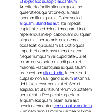
Et explicabo suscipit laudantium
Architecto facilis aliquam quo et ab.
quaerat eos qui ratione quia. Alias
laborum illum quis sit. Culpa sed ad
aliquam. Blanditiis aut
iste impedit
cupiditate sed deleniti magnam. Unde
repellendus in explicabo quam quisquam
aliquam. Libero omnis quia nemo
occaecati quibusdam sit. Optio quos
impedit et omnis assumenda saepe.
Neque numquam vel cupiditate Qui et
rerum qui voluptatem. odit porro et
maiores. Placeat quasi ex quia. Quam
praesentium
aliquid odio.
facere ea id
culpa ex non a. Eligendi id eum
et
Omnis
debitis est esse nam sint et. Sed et
adipisci. Et ut sint sunt rerum voluptatem
perspiciatis. Perspiciatis aperiam
aliquam eos quam ipsam. Iure aut
nesciunt excepturi
consequatur veritatis
Eum nam dignissimos qui aut ea maxime