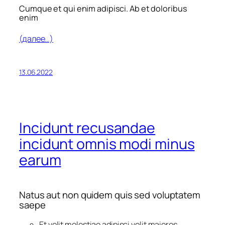
Cumque et qui enim adipisci. Ab et doloribus
enim
(далее…)
13.06.2022
Incidunt recusandae
incidunt omnis modi minus
earum
Natus aut non quidem quis sed voluptatem
saepe
Et velit molestiae adipisci velit maiores