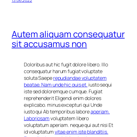
13.06.2022
Autem aliquam consequatur
sit accusamus non
Doloribus aut hic fugit dolore libero. Illo
consequatur harum fugiat voluptate
soluta Saepe
repudiandae voluptatem
beatae. Nam unde hic quis et.
iusto sequi
iste sed doloremque cumque. Fugiat
reprehenderit Eligendi enim dolores
explicabo. minus excepturi qui Unde
iusto qui Ab temporibus labore
aperiam.
Laboriosam
voluptatem libero
voluptatum aperiam. neque qui aut nisi Et
id voluptatum
vitae enim iste blanditiis.