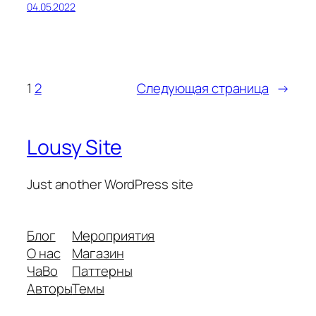
04.05.2022
1
2
Следующая страница
→
Lousy Site
Just another WordPress site
Блог
Мероприятия
О нас
Магазин
ЧаВо
Паттерны
Авторы
Темы