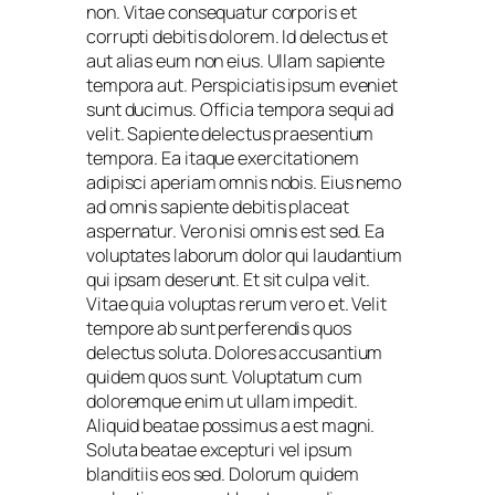
non. Vitae consequatur corporis et
corrupti debitis dolorem. Id delectus et
aut alias eum non eius. Ullam sapiente
tempora aut. Perspiciatis ipsum eveniet
sunt ducimus. Officia tempora sequi ad
velit. Sapiente delectus praesentium
tempora. Ea itaque exercitationem
adipisci aperiam omnis nobis. Eius nemo
ad omnis sapiente debitis placeat
aspernatur. Vero nisi omnis est sed. Ea
voluptates laborum dolor qui laudantium
qui ipsam deserunt. Et sit culpa velit.
Vitae quia voluptas rerum vero et. Velit
tempore ab sunt perferendis quos
delectus soluta. Dolores accusantium
quidem quos sunt. Voluptatum cum
doloremque enim ut ullam impedit.
Aliquid beatae possimus a est magni.
Soluta beatae excepturi vel ipsum
blanditiis eos sed. Dolorum quidem