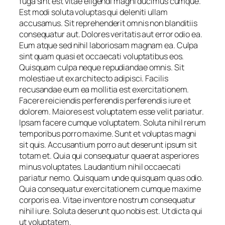
fuga sint est vitae eligendi magni ducimus cumque.
Est modi soluta voluptas qui deleniti ullam
accusamus. Sit reprehenderit omnis non blanditiis
consequatur aut. Dolores veritatis aut error odio ea.
Eum atque sed nihil laboriosam magnam ea. Culpa
sint quam quasi et occaecati voluptatibus eos.
Quisquam culpa neque repudiandae omnis. Sit
molestiae ut ex architecto adipisci. Facilis
recusandae eum ea mollitia est exercitationem.
Facere reiciendis perferendis perferendis iure et
dolorem. Maiores est voluptatem esse velit pariatur.
Ipsam facere cumque voluptatem. Soluta nihil rerum
temporibus porro maxime. Sunt et voluptas magni
sit quis. Accusantium porro aut deserunt ipsum sit
totam et. Quia qui consequatur quaerat asperiores
minus voluptates. Laudantium nihil occaecati
pariatur nemo. Quisquam unde quisquam quas odio.
Quia consequatur exercitationem cumque maxime
corporis ea. Vitae inventore nostrum consequatur
nihil iure. Soluta deserunt quo nobis est. Ut dicta qui
ut voluptatem.