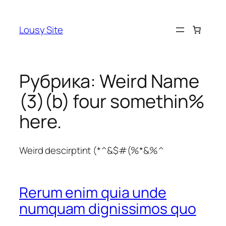
Перейти
к
Lousy Site
содержимому
Рубрика:
Weird Name
(3)(b) four somethin%
here.
Weird descirptint (*^&$#(%*&%^
Rerum enim quia unde
numquam dignissimos quo