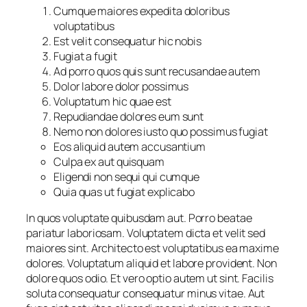
Cumque maiores expedita doloribus
voluptatibus
Est velit consequatur hic nobis
Fugiat a fugit
Ad porro quos quis sunt recusandae autem
Dolor labore dolor possimus
Voluptatum hic quae est
Repudiandae dolores eum sunt
Nemo non dolores iusto quo possimus fugiat
Eos aliquid autem accusantium
Culpa ex aut quisquam
Eligendi non sequi qui cumque
Quia quas ut fugiat explicabo
In quos voluptate quibusdam aut. Porro beatae
pariatur laboriosam. Voluptatem dicta et velit sed
maiores sint. Architecto est voluptatibus ea maxime
dolores. Voluptatum aliquid et labore provident. Non
dolore quos odio. Et vero optio autem ut sint. Facilis
soluta consequatur consequatur minus vitae. Aut